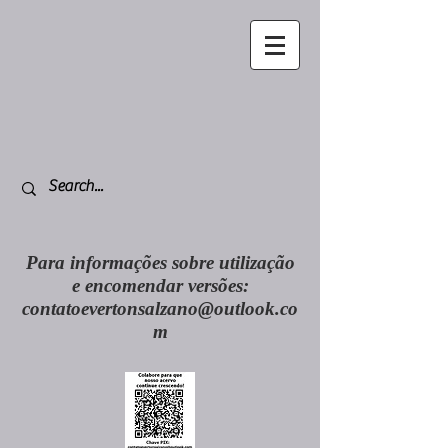
Para informações sobre utilização
e encomendar versões:
contatoevertonsalzano@outlook.co
m