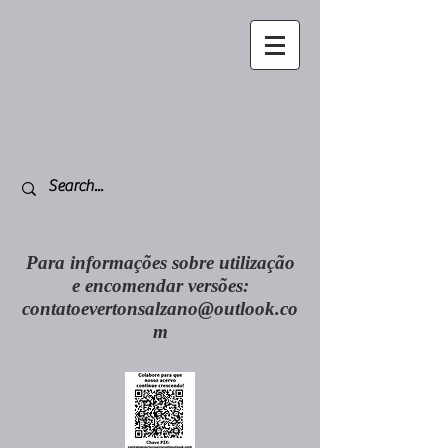
Para informações sobre utilização
e encomendar versões:
contatoevertonsalzano@outlook.co
m