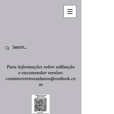
Para informações sobre utilização
e encomendar versões:
contatoevertonsalzano@outlook.co
m