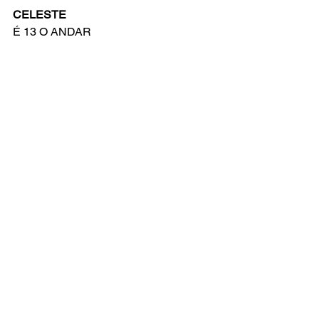
CELESTE
É 13 O ANDAR
LINDSAY
EU ARRASEI E CONQUISTEI
JOAN
SEU TRABALHO É VULGAR!
LINDSAY
EU SEI QUE É MINHA HORA DE 
BRILHAR AFINAL
CELESTE
BOM DAR UM FINAL
CELESTE, JOAN & TOM
POIS É UM SINAL