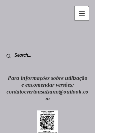
Para informações sobre utilização
e encomendar versões:
contatoevertonsalzano@outlook.co
m