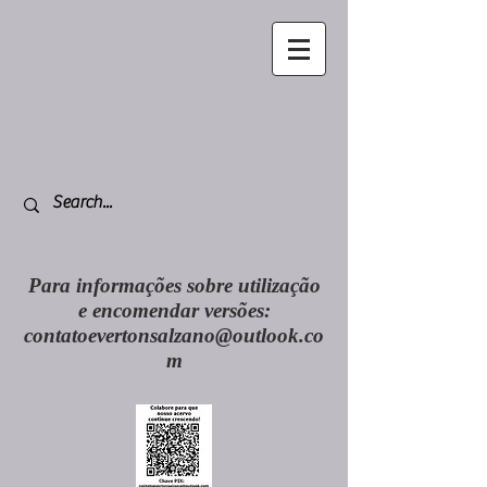
Para informações sobre utilização
e encomendar versões:
contatoevertonsalzano@outlook.co
m