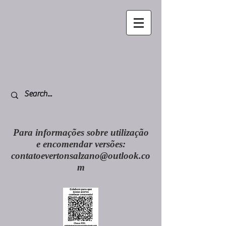
Para informações sobre utilização
e encomendar versões:
contatoevertonsalzano@outlook.co
m