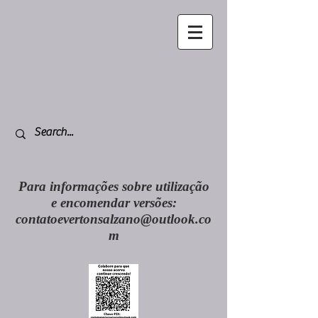
Para informações sobre utilização
e encomendar versões:
contatoevertonsalzano@outlook.co
m