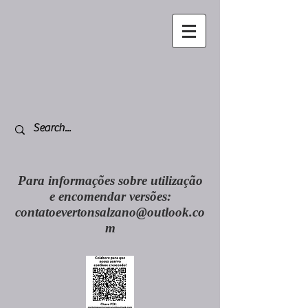
Para informações sobre utilização
e encomendar versões:
contatoevertonsalzano@outlook.co
m