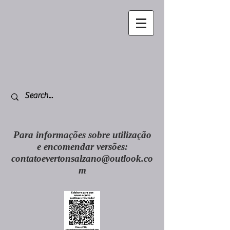
Para informações sobre utilização
e encomendar versões:
contatoevertonsalzano@outlook.co
m