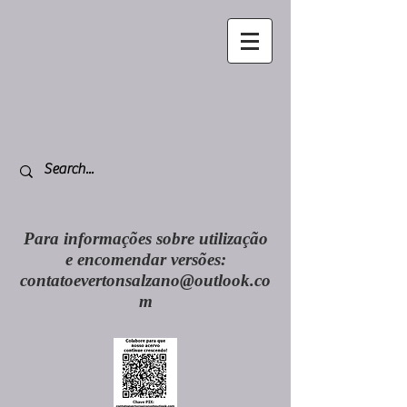
Para informações sobre utilização
e encomendar versões:
contatoevertonsalzano@outlook.co
m