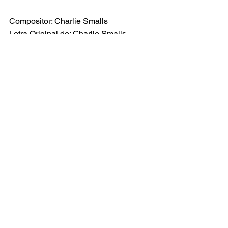
Compositor: Charlie Smalls
Letra Original de: Charlie Smalls
Versão Brasileira: Everton Salzano
The Wiz
Ver tudo
Posts recentes