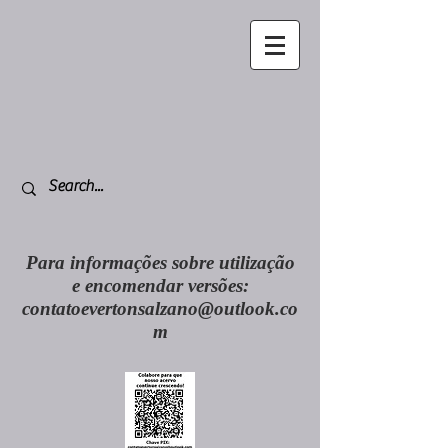
Para informações sobre utilização
e encomendar versões:
contatoevertonsalzano@outlook.co
m