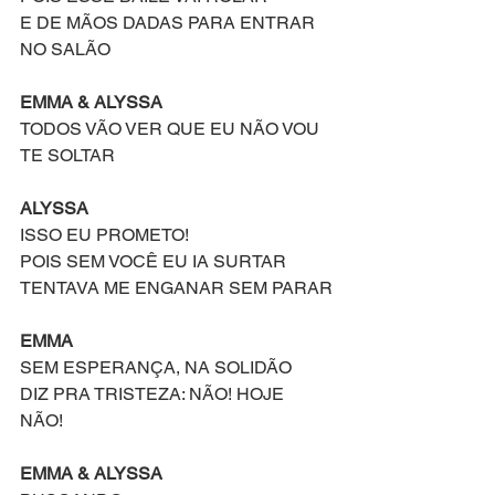
E DE MÃOS DADAS PARA ENTRAR 
NO SALÃO
EMMA & ALYSSA
TODOS VÃO VER QUE EU NÃO VOU 
TE SOLTAR
ALYSSA
ISSO EU PROMETO!
POIS SEM VOCÊ EU IA SURTAR
TENTAVA ME ENGANAR SEM PARAR
EMMA
SEM ESPERANÇA, NA SOLIDÃO
DIZ PRA TRISTEZA: NÃO! HOJE 
NÃO! 
EMMA & ALYSSA