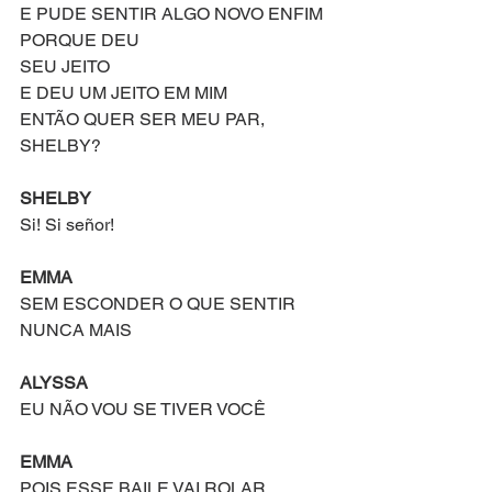
E PUDE SENTIR ALGO NOVO ENFIM
PORQUE DEU
SEU JEITO
E DEU UM JEITO EM MIM
ENTÃO QUER SER MEU PAR, 
SHELBY?
SHELBY
Si! Si señor!
EMMA
SEM ESCONDER O QUE SENTIR 
NUNCA MAIS 
ALYSSA
EU NÃO VOU SE TIVER VOCÊ
EMMA
POIS ESSE BAILE VAI ROLAR