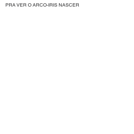
PRA VER O ARCO-IRIS NASCER
TODOS
ACEITEM (x5)
PRA VER O ARCO-IRIS NASCER
ACEITEM!
Compositor: Matthew Sklar
Letra Original de: Chad Beguelin
Versão Brasileira: Everton Salzano
The Prom
Ver tudo
Posts recentes