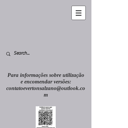
Para informações sobre utilização
e encomendar versões:
contatoevertonsalzano@outlook.co
m