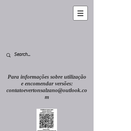
Para informações sobre utilização
e encomendar versões:
contatoevertonsalzano@outlook.co
m