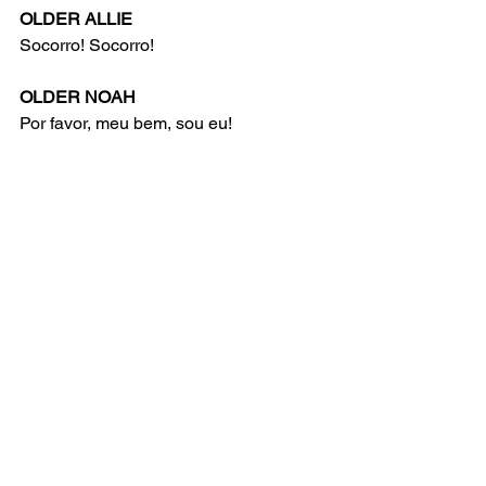
OLDER ALLIE
Socorro! Socorro!
OLDER NOAH
Por favor, meu bem, sou eu!
ENSEMBLE
LEMBRE DE MIM
OLDER ALLIE
Eu não quero ficar aqui
OLDER NOAH
Eu estou tentando te explicar que sou 
seu marido!
OLDER ALLIE
Não! Fique longe de mim!