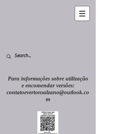
Para informações sobre utilização
e encomendar versões:
contatoevertonsalzano@outlook.co
m