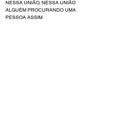
NESSA UNIÃO, NESSA UNIÃO
ALGUÉM PROCURANDO UMA 
PESSOA ASSIM
Compositor: Adam Guettel
Letra Original de: Adam Guettel
Versão Brasileira por: Everton Salzano
Ver tudo
Posts recentes