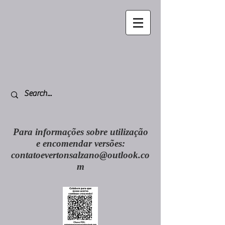
Para informações sobre utilização
e encomendar versões:
contatoevertonsalzano@outlook.co
m