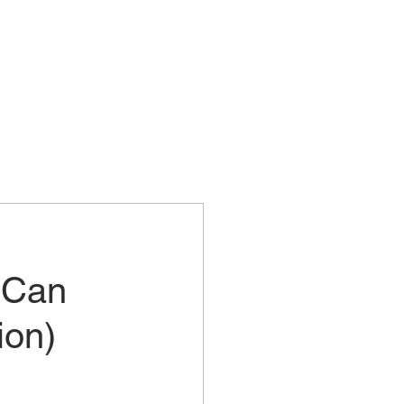
 Can
ion)