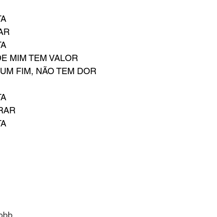
TA
AR
TA
DE MIM TEM VALOR
 UM FIM, NÃO TEM DOR
TA
IRAR
TA
obb