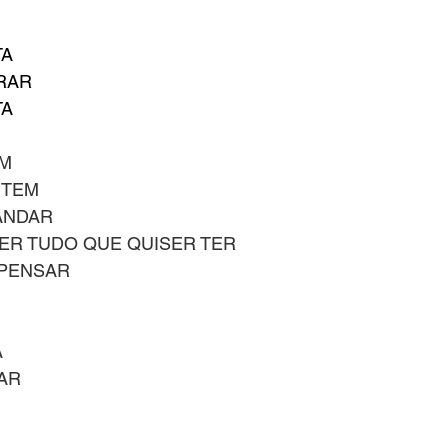
TA
IRAR
TA
ÉM
 TEM
ANDAR
ER TUDO QUE QUISER TER
EPENSAR
A
AR