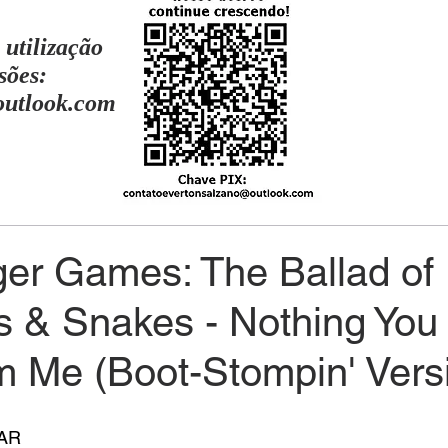
 utilização
sões:
outlook.com
er Games: The Ballad of
s & Snakes - Nothing You
m Me (Boot-Stompin' Vers
AR