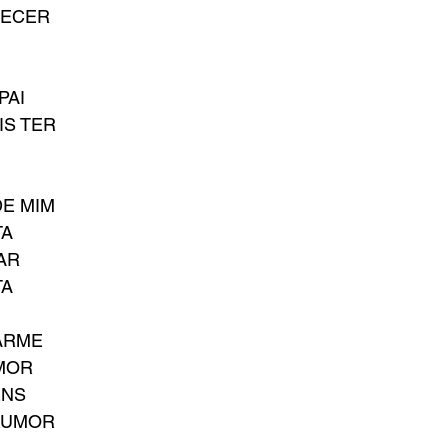
UECER
PAI
IS TER
DE MIM
TA
AR
TA
ARME
MOR
ENS
RUMOR