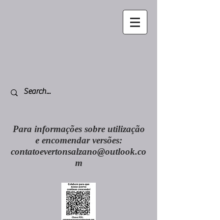
Para informações sobre utilização
e encomendar versões:
contatoevertonsalzano@outlook.co
m