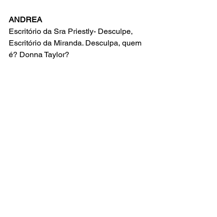
ANDREA
Escritório da Sra Priestly- Desculpe, 
Escritório da Miranda. Desculpa, quem 
é? Donna Taylor?
EMILY
Ai, meu Deus! Miranda, Donatella na 
linha.
MUITO A APRENDER NA RUNWAY
NÃO TEM COMO ESCAPAR
PORQUE SE ESTRAGAR PARIS PRA 
MIM
EU VOU TE MATAR
POIS PRA TRABALHAR NA RUNWAY
VOCÊ VAI TER QUE ESCOLHER
DA SUA VIDINHA ABRA MÃO