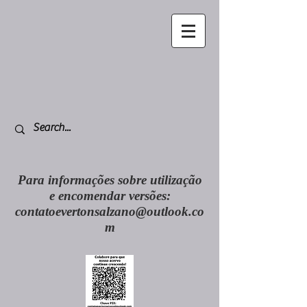
Para informações sobre utilização
e encomendar versões:
contatoevertonsalzano@outlook.co
m