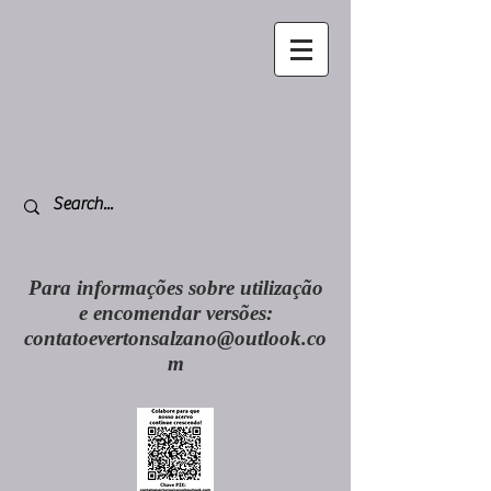
Para informações sobre utilização
e encomendar versões:
contatoevertonsalzano@outlook.co
m