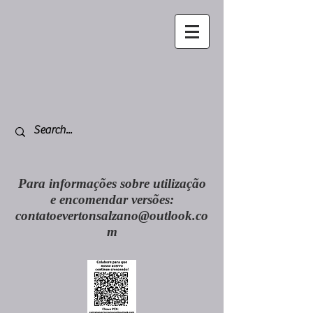
Para informações sobre utilização
e encomendar versões:
contatoevertonsalzano@outlook.co
m