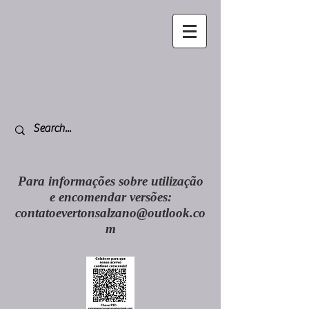
Para informações sobre utilização
e encomendar versões:
contatoevertonsalzano@outlook.co
m