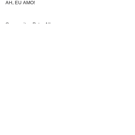
AH, EU AMO!
Compositor: Peter Allen
Letra Original de: Peter Allen
Versão Brasileira: Everton Salzano
Ver tudo
Posts recentes