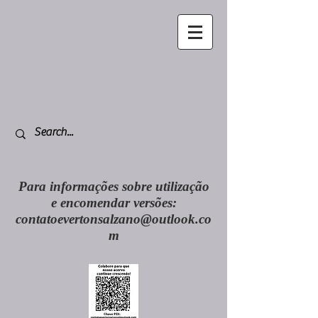
Para informações sobre utilização
e encomendar versões:
contatoevertonsalzano@outlook.co
m