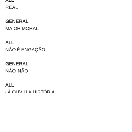
ALL
REAL
GENERAL
MAIOR MORAL
ALL
NÃO É ENGAÇÃO
GENERAL
NÃO, NÃO
ALL
JÁ OUVIU A HISTÓRIA
DO PROFETA ARNOLD 
CUNNINGHAM? (OLÁ!) 
ARNOLD CUNNINGHAM
ARNOLD CUNNING- (ARNOLD 
CUNNING-)