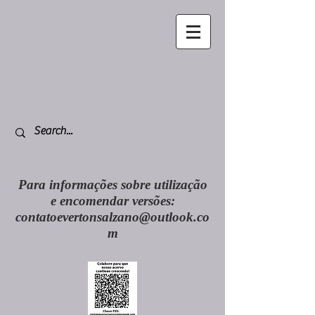
Para informações sobre utilização
e encomendar versões:
contatoevertonsalzano@outlook.co
m