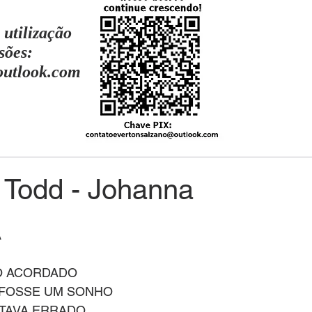
 utilização
sões:
outlook.com
Todd - Johanna
A
O ACORDADO
 FOSSE UM SONHO
STAVA ERRADO