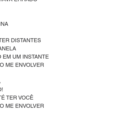
NNA
TER DISTANTES
JANELA
 EM UM INSTANTE
ÃO ME ENVOLVER
A
!
É TER VOCÊ
ÃO ME ENVOLVER