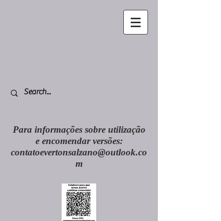
Para informações sobre utilização
e encomendar versões:
contatoevertonsalzano@outlook.co
m