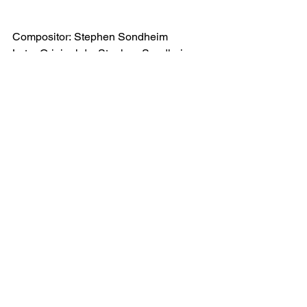
Compositor: Stephen Sondheim
Letra Original de: Stephen Sondheim
Versão Brasileira por: Everton Salzano
Sunday in the Park with George
Ver tudo
Posts recentes