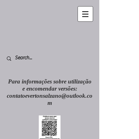
Para informações sobre utilização
e encomendar versões:
contatoevertonsalzano@outlook.co
m