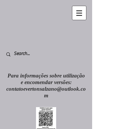
Para informações sobre utilização
e encomendar versões:
contatoevertonsalzano@outlook.co
m