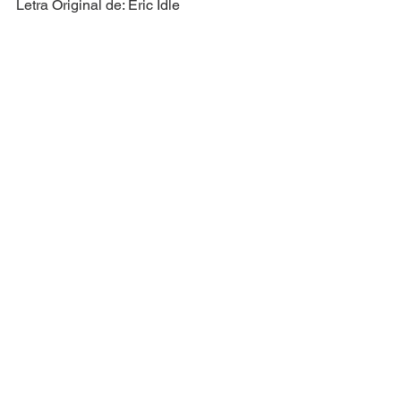
Letra Original de: Eric Idle
Versão Brasileira por: Everton Salzano
Spamalot
Ver tudo
Posts recentes