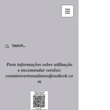
Para informações sobre utilização
e encomendar versões:
contatoevertonsalzano@outlook.co
m