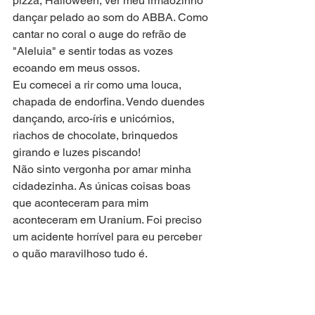
pizza, Halloween, ver meu irmãozinho 
dançar pelado ao som do ABBA. Como 
cantar no coral o auge do refrão de 
"Aleluia" e sentir todas as vozes 
ecoando em meus ossos.
Eu comecei a rir como uma louca, 
chapada de endorfina. Vendo duendes 
dançando, arco-íris e unicórnios, 
riachos de chocolate, brinquedos 
girando e luzes piscando!
Não sinto vergonha por amar minha 
cidadezinha. As únicas coisas boas 
que aconteceram para mim 
aconteceram em Uranium. Foi preciso 
um acidente horrível para eu perceber 
o quão maravilhoso tudo é.