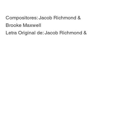
Compositores: Jacob Richmond & 
Brooke Maxwell
Letra Original de: Jacob Richmond & 
Brooke Maxwell
Versão Brasileira por: Everton Salzano
Ver tudo
Posts recentes