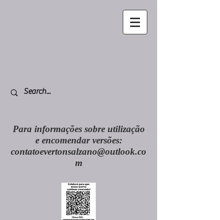
Para informações sobre utilização
e encomendar versões:
contatoevertonsalzano@outlook.co
m