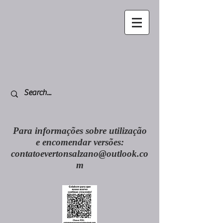
Para informações sobre utilização
e encomendar versões:
contatoevertonsalzano@outlook.co
m