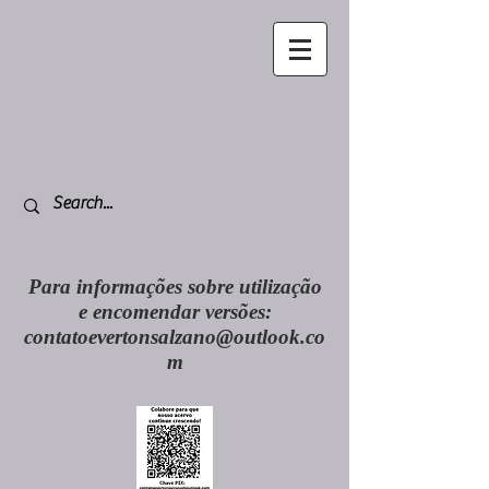
Para informações sobre utilização
e encomendar versões:
contatoevertonsalzano@outlook.co
m