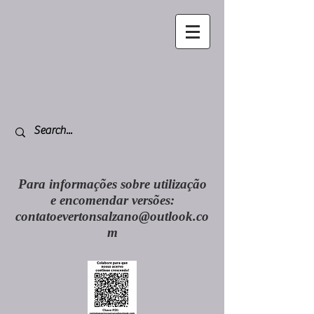
Para informações sobre utilização
e encomendar versões:
contatoevertonsalzano@outlook.co
m