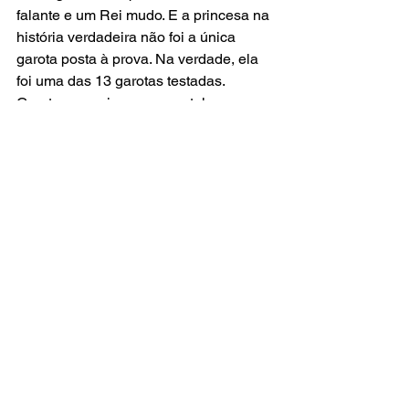
falante e um Rei mudo. E a princesa na 
história verdadeira não foi a única 
garota posta à prova. Na verdade, ela 
foi uma das 13 garotas testadas.  
Garotas que vieram ao castelo 
querendo se casar com o Príncipe, mas 
que, por alguma razão, foram 
consideradas inadequadas.
Compositora: Mary Rodgers
Letra Original de: Marshall Barer
Versão Brasileira por: Everton Salzano