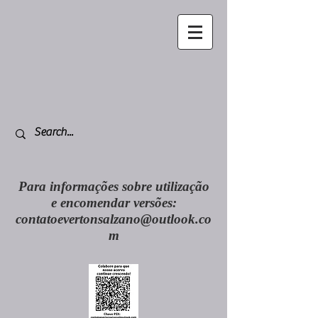
Para informações sobre utilização
e encomendar versões:
contatoevertonsalzano@outlook.co
m