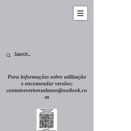
Para informações sobre utilização
e encomendar versões:
contatoevertonsalzano@outlook.co
m