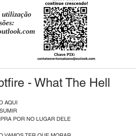
 utilização
sões:
outlook.com
tfire - What The Hell
O AQUI
 SUMIR
 PRA POR NO LUGAR DELE
O VAMOS TER QUE MORAR