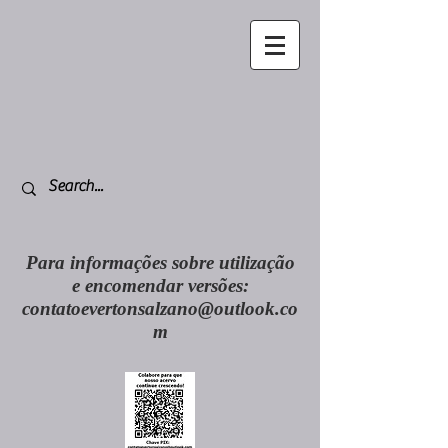
Para informações sobre utilização
e encomendar versões:
contatoevertonsalzano@outlook.co
m