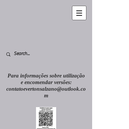
Para informações sobre utilização
e encomendar versões:
contatoevertonsalzano@outlook.co
m