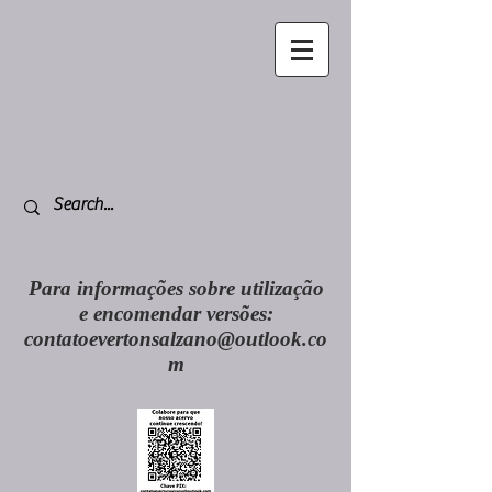
Para informações sobre utilização
e encomendar versões:
contatoevertonsalzano@outlook.co
m