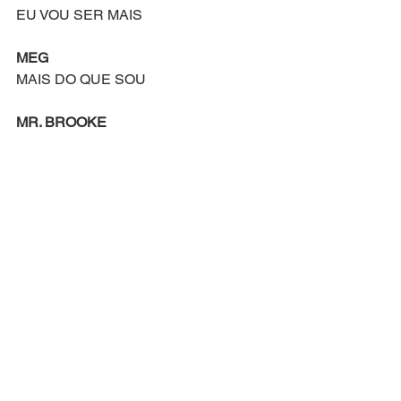
EU VOU SER MAIS
MEG
MAIS DO QUE SOU
MR. BROOKE
MAIS DO QUE SOU
BOTH
COM VOCÊ EU VOU SER MAIS DO 
QUE SOU
Compositor: Jason Howland
Letra Original de: Mindi Dickstein
Versão Brasileira por: Everton Salzano