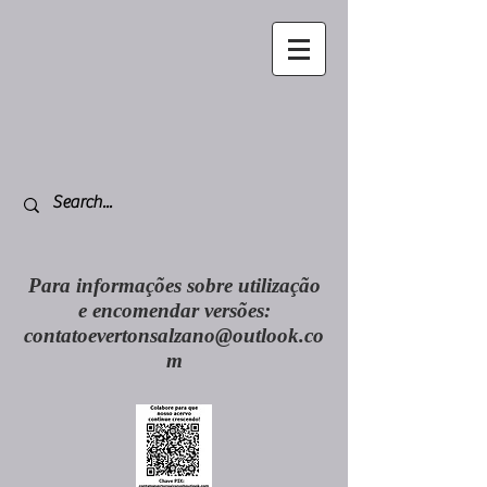
Para informações sobre utilização
e encomendar versões:
contatoevertonsalzano@outlook.co
m