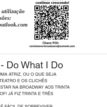
 utilização
sões:
outlook.com
t - Do What I Do
UMA ATRIZ, OU O QUE SEJA
TEATRO E OS CLICHÊS
 ESTAR NA BROADWAY AOS TRINTA
F! JÁ FIZ TRINTA E TRÊS
 É FÁCIL DE SOBREVIVER