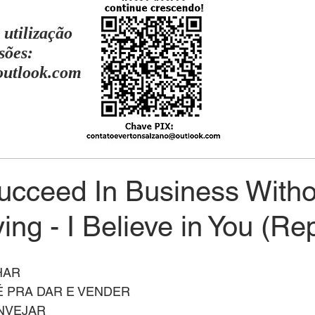
 utilização
sões:
outlook.com
ucceed In Business Witho
ying - I Believe in You (Re
HAR
É PRA DAR E VENDER
INVEJAR