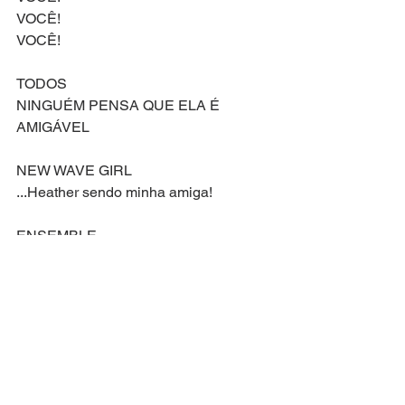
VOCÊ!
VOCÊ!
TODOS
NINGUÉM PENSA QUE ELA É 
AMIGÁVEL
NEW WAVE GIRL
...Heather sendo minha amiga!
ENSEMBLE
QUE ME FEZ SER UM ALGUÉM 
MELHOR
JÁ MORREU MAS TENHO A 
CERTEZA
QUE ELA VIVE AQUI DENTRO DE 
NÓS