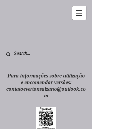
Para informações sobre utilização
e encomendar versões:
contatoevertonsalzano@outlook.co
m