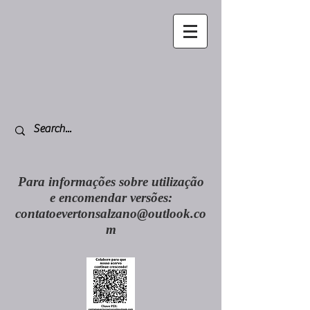
Para informações sobre utilização
e encomendar versões:
contatoevertonsalzano@outlook.co
m