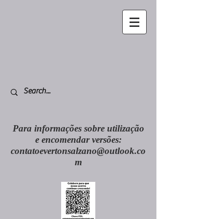
Para informações sobre utilização
e encomendar versões:
contatoevertonsalzano@outlook.co
m