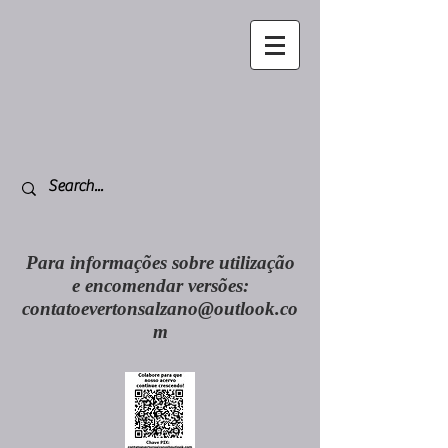
Para informações sobre utilização
e encomendar versões:
contatoevertonsalzano@outlook.co
m