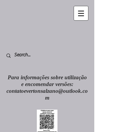
Para informações sobre utilização
e encomendar versões:
contatoevertonsalzano@outlook.co
m