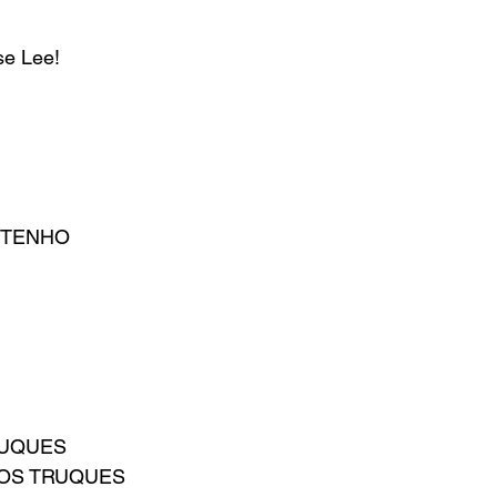
se Lee!
ETENHO
RUQUES
OS TRUQUES 