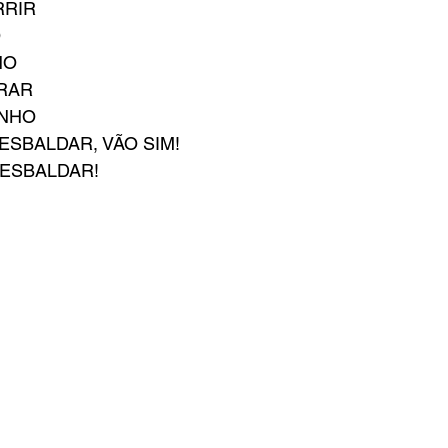
RRIR
O
HO
RAR
ENHO
 ESBALDAR, VÃO SIM!
 ESBALDAR!