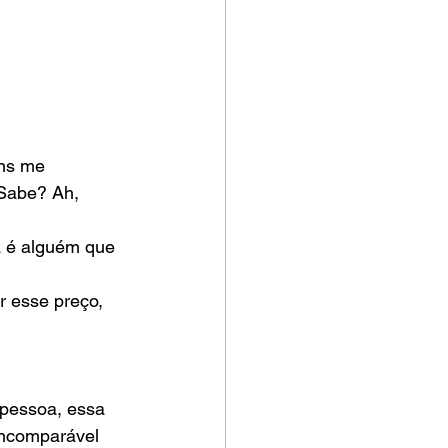
ns me 
Sabe? Ah, 
 é alguém que 
r esse preço, 
pessoa, essa 
 incomparável 