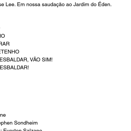
se Lee. Em nossa saudação ao Jardim do Éden.
O
HO
RAR
ETENHO
 ESBALDAR, VÃO SIM!
 ESBALDAR!
yne
Stephen Sondheim
r: Everton Salzano