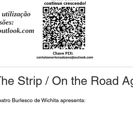
 utilização
sões:
outlook.com
he Strip / On the Road A
eatro Burlesco de Wichita apresenta: