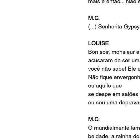
mais e então... Não
M.C.
(...) Senhorita Gyps
LOUISE
Bon soir, monsieur 
acusaram de ser uma
você não sabe! Ele 
Não fique envergon
ou aquilo que
se despe em salões v
eu sou uma deprava
M.C.
O mundialmente famo
beldade, a rainha do