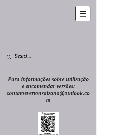
Para informações sobre utilização
e encomendar versões:
contatoevertonsalzano@outlook.co
m