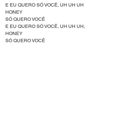
E EU QUERO SÓ VOCÊ, UH UH UH 
HONEY
SÓ QUERO VOCÊ
E EU QUERO SÓ VOCÊ, UH UH UH, 
HONEY
SÓ QUERO VOCÊ
E EU QUERO SÓ VOCÊ, UH UH UH
SÓ PRA MIM
PRA SEMPRE SIM
EU SÓ QUERO VOCÊ!
Compositores: Jim Jacobs e Warren 
Casey
Letra Original de: Jim Jacobs e Warren 
Casey
Versão Brasileira: Everton Salzano